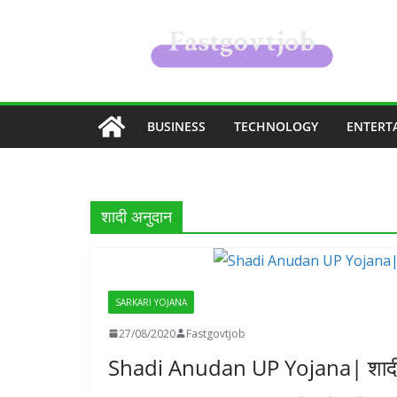
Skip
to
content
BUSINESS
TECHNOLOGY
ENTERT
शादी अनुदान
SARKARI YOJANA
27/08/2020
Fastgovtjob
Shadi Anudan UP Yojana| शाद